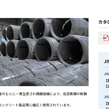
カタ
J
JI
【
【
理のもとに一貫生産され精錬設備により、低炭素鋼の軟鋼
JI
【製
コンクリート製品等に幅広く使用されています。