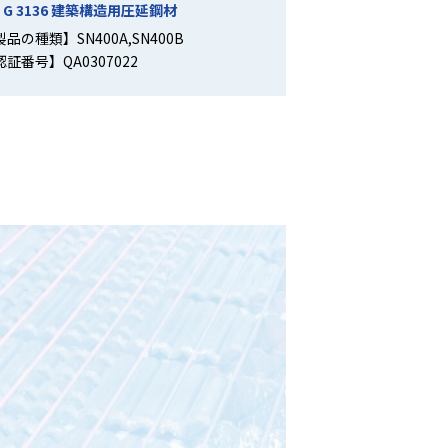
S G 3136 建築構造用圧延鋼材
品の種類】SN400A,SN400B
認証番号】QA0307022