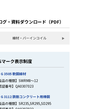
ログ・資料ダウンロード（PDF）
線材・バーインコイル
ISマーク表示制度
S G 3505 軟鋼線材
製品の種類】SWRM8〜12
認証番号】QA0307023
S G 3112 鉄筋コンクリート用棒鋼
品の種類】SR235,SR295,SD295