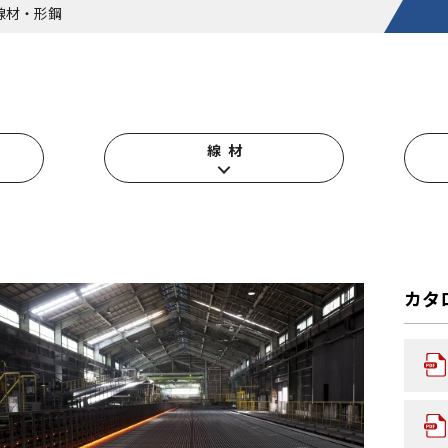
線材・形鋼
線 材
カタ