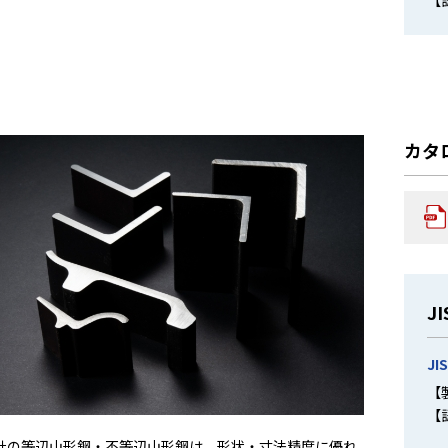
【
カタ
J
JI
【
【
社の等辺山形鋼・不等辺山形鋼は、形状・寸法精度に優れ