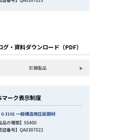
認証番号】QA0307023
ログ・資料ダウンロード（PDF）
形鋼製品
ISマーク表示制度
S G 3101 一般構造用圧延鋼材
製品の種類】SS400
認証番号】QA0307022