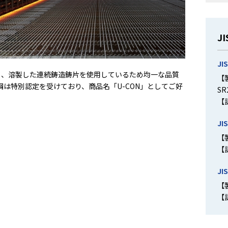
J
JI
し、溶製した連続鋳造鋳片を使用しているため均一な品質
【
は特別認定を受けており、商品名「U-CON」としてご好
SR
【
JI
【
【
JI
【製
【