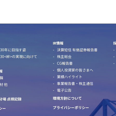
IR情報
30年に目指す姿
決算短信 有価証券報告書
n 2030<絆>の実現に向けて
株主総会
CG報告書
個人投資家の皆さまへ
報
業績ハイライト
鋼
事業報告書・株主通信
材 他
電子公告
環境方針について
分場 点検記録
プライバシーポリシー
シー