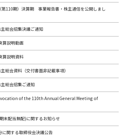
期（第110期）決算期 事業報告書・株主通信を公開しまし
株主総会招集決議ご通知
 決算説明動画
 決算説明資料
時株主総会資料（交付書面非記載事項）
株主総会招集ご通知
vocation of the 110th Annual General Meeting of
(期末配当無配)に関するお知らせ
分に関する取締役会決議公告